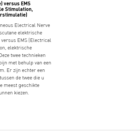
e) versus EMS
le Stimulation,
rstimulatie)
neous Electrical Nerve
nscutane elektrische
 versus EMS (Electrical
on, elektrische
 Deze twee technieken
 pijn met behulp van een
m. Er zijn echter een
 tussen de twee die u
e meest geschikte
unnen kiezen.
TENS (Transcutaneous Electrical Nerve Stimulation, transcuta