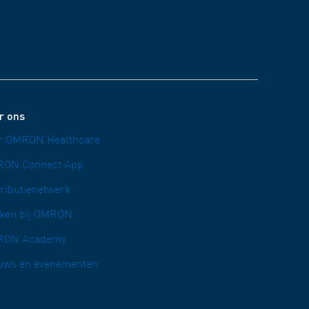
r ons
r OMRON Healthcare
ON Connect App
tributienetwerk
ken bij OMRON
RON Academy
uws en evenementen
t