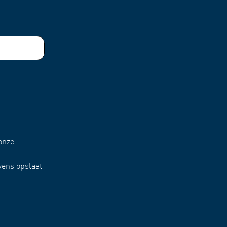
onze
vens opslaat