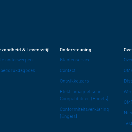
ezondheid & Levensstijl
Ondersteuning
Ove
lle onderwerpen
Klantenservice
Ove
loeddrukdagboek
Contact
OMR
Ontwikkelaars
Dis
Elektromagnetische
Wer
Compatibiliteit (Engels)
OM
Conformiteitsverklaring
Nie
(Engels)
Tes