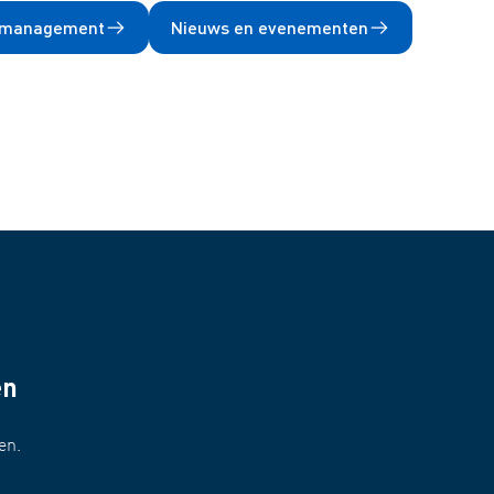
kmanagement
Nieuws en evenementen
en
en.