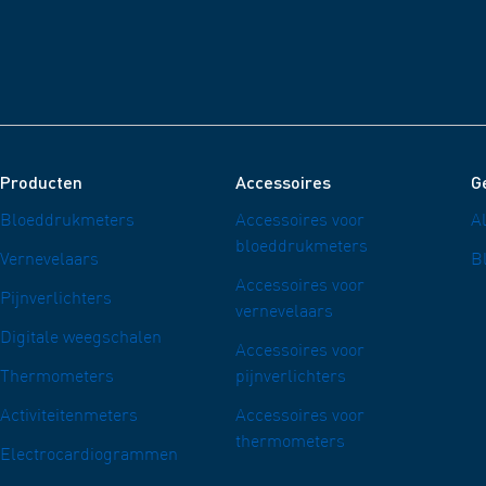
Producten
Accessoires
G
Bloeddrukmeters
Accessoires voor
A
bloeddrukmeters
Vernevelaars
B
Accessoires voor
Pijnverlichters
vernevelaars
Digitale weegschalen
Accessoires voor
Thermometers
pijnverlichters
Activiteitenmeters
Accessoires voor
thermometers
Electrocardiogrammen