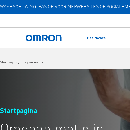
WAARSCHUWING! PAS OP VOOR NEPWEBSITES OF SOCIALE
Overslaan
naar
hoofdinhoud
Healthcare
Terug naar home
Startpagina
/
Omgaan met pijn
Startpagina
Omgaan met pijn