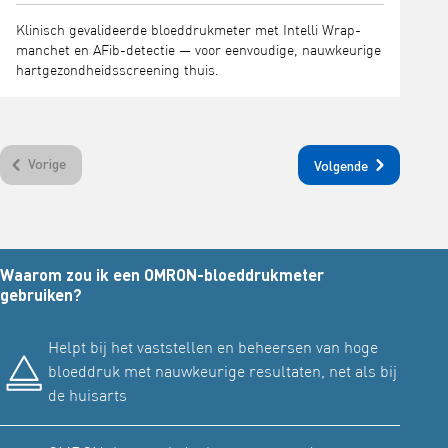
Klinisch gevalideerde bloeddrukmeter met Intelli Wrap-
manchet en AFib-detectie — voor eenvoudige, nauwkeurige
hartgezondheidsscreening thuis.
Vorige
Volgende
Waarom zou ik een OMRON-bloeddrukmeter
gebruiken?
Helpt bij het vaststellen en beheersen van hoge
bloeddruk met nauwkeurige resultaten, net als bij
de huisarts