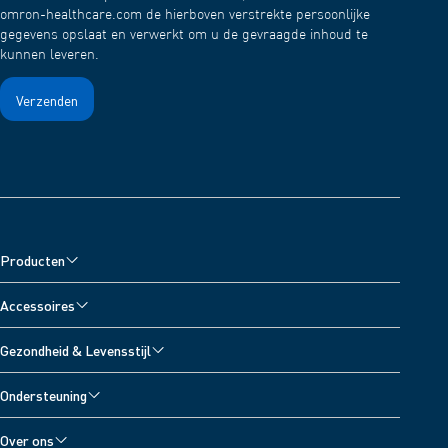
omron-healthcare.com de hierboven verstrekte persoonlijke
gegevens opslaat en verwerkt om u de gevraagde inhoud te
kunnen leveren.
Producten
Bloeddrukmeters
Accessoires
Vernevelaars
Accessoires voor bloeddrukmeters
Gezondheid & Levensstijl
Pijnverlichters
Accessoires voor vernevelaars
Alle onderwerpen
Digitale weegschalen
Ondersteuning
Accessoires voor pijnverlichters
Bloeddrukdagboek
Thermometers
Klantenservice
Accessoires voor thermometers
Over ons