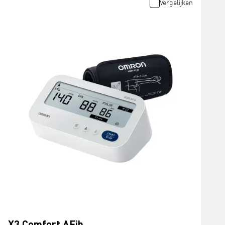
Vergelijken
X3 Comfort AFib