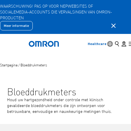
WAARSCHUWING! PAS OP VOOR NEPWEBSITES OF
SOCIALEMEDIA-ACCOUNTS DIE VERVALSINGEN VAN OMRON-
Overslaan
PRODUCTEN
naar
hoofdinhoud
Meldingsb
Meer informatie
Terug
Terug naar het vorige menu
Producten
Schakelaar 
Zoeken
Store 
Healthcare
Terug naar home
Producten
Bekijk onderliggende menu-items
Startpagina
/
Bloeddrukmeters
Accessoires
Bekijk onderliggende menu-items
Bloeddrukmeters
Houd uw hartgezondheid onder controle met klinisch
gevalideerde bloeddrukmeters die zijn ontworpen voor
betrouwbare, eenvoudige en nauwkeurige metingen thuis.