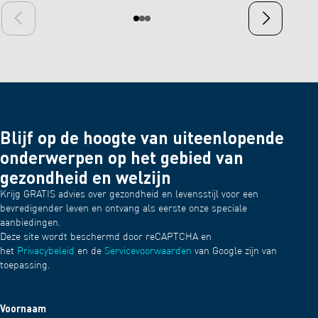
je indiv
Vorige dia
Volgende dia
Blijf op de hoogte van uiteenlopende
onderwerpen op het gebied van
gezondheid en welzijn
Krijg GRATIS advies over gezondheid en levensstijl voor een
bevredigender leven en ontvang als eerste onze speciale
aanbiedingen.
Deze site wordt beschermd door reCAPTCHA en
het
Privacybeleid
en de
Servicevoorwaarden
van Google zijn van
toepassing.
Voornaam