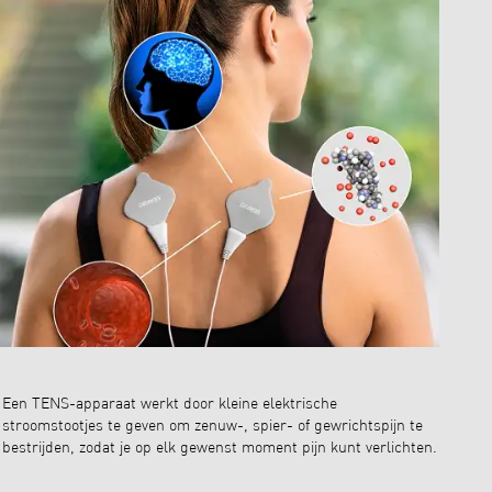
Een TENS-apparaat werkt door kleine elektrische
TENS-ap
stroomstootjes te geven om zenuw-, spier- of gewrichtspijn te
manier 
bestrijden, zodat je op elk gewenst moment pijn kunt verlichten.
dag wor
bieden 
lichaam