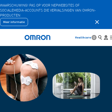
WAARSCHUWING! PAS OP VOOR NEPWEBSITES OF
SOCIALEMEDIA-ACCOUNTS DIE VERVALSINGEN VAN OMRON-
Overslaan
PRODUCTEN
naar
hoofdinhoud
Meldingsb
Meer informatie
Terug
Terug naar het vorige menu
Producten
Schakelaar 
Zoeken
Store 
Healthcare
Terug naar home
Producten
Bekijk onderliggende menu-items
Accessoires
Bekijk onderliggende menu-items