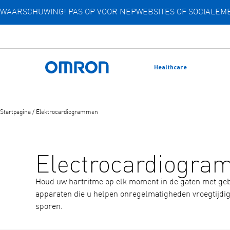
WAARSCHUWING! PAS OP VOOR NEPWEBSITES OF SOCIALE
Overslaan
naar
hoofdinhoud
Healthcare
Terug naar home
Startpagina
/
Elektrocardiogrammen
Electrocardiogr
Houd uw hartritme op elk moment in de gaten met geb
apparaten die u helpen onregelmatigheden vroegtijdig
sporen.