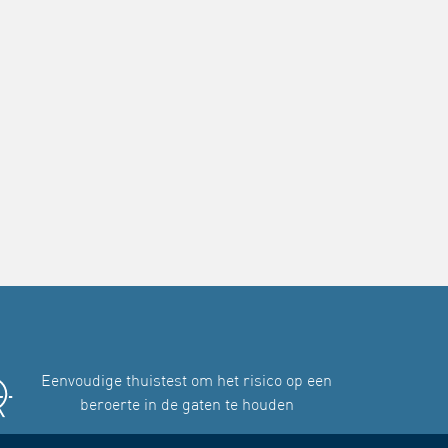
Eenvoudige thuistest om het risico op een
beroerte in de gaten te houden