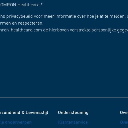
n OMRON Healthcare.
*
ns privacybeleid voor meer informatie over hoe je af te melden, 
hermen en respecteren.
omron-healthcare.com de hierboven verstrekte persoonlijke gege
ezondheid & Levensstijl
Ondersteuning
Ove
lle onderwerpen
Klantenservice
Ove