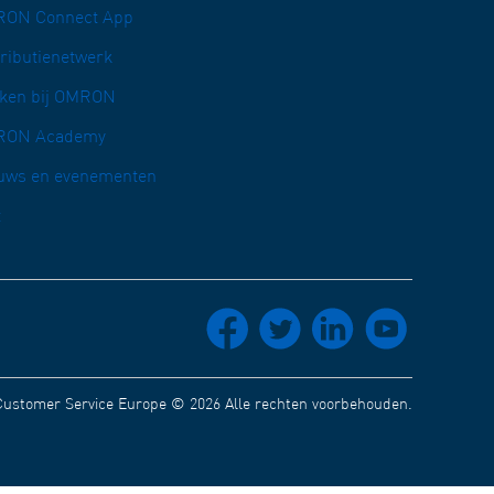
ON Connect App
tributienetwerk
ken bij OMRON
RON Academy
uws en evenementen
t
socials_facebook
socials_twitter
socials_linkedin
socials_youtube
stomer Service Europe © 2026 Alle rechten voorbehouden.