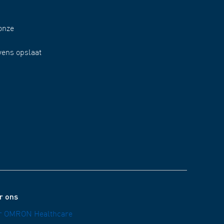
onze
vens opslaat
r ons
r OMRON Healthcare