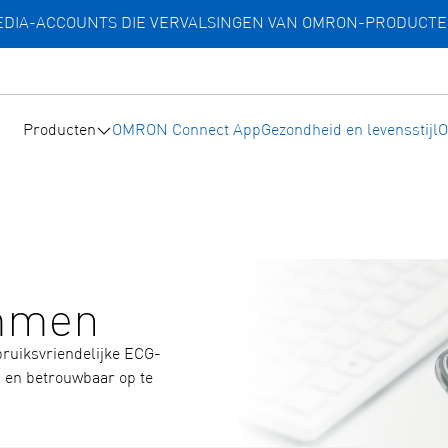
MEDIA-ACCOUNTS DIE VERVALSINGEN VAN OMRON-PRODUCT
Producten
OMRON Connect App
Gezondheid en levensstijl
O
ammen
ruiksvriendelijke ECG-
 en betrouwbaar op te