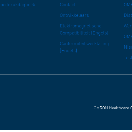
loeddrukdagboek
Contact
OMR
Ontwikkelaars
Dis
Elektromagnetische
Wer
Compatibiliteit (Engels)
OM
Conformiteitsverklaring
Nie
(Engels)
Tes
OMRON Healthcare Cu