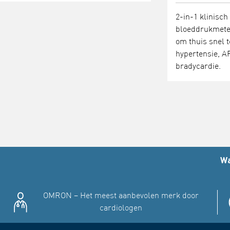
2-in-1 klinisch
bloeddrukmete
om thuis snel 
hypertensie, AF
bradycardie.
Wa
OMRON – Het meest aanbevolen merk door
cardiologen