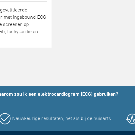
 gevalideerde
r met ingebouwd ECG
te screenen op
ib, tachycardie en
arom zou ik een elektrocardiogram (ECG) gebruiken?
Nauwkeurige resultaten, net als bij de huisarts