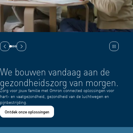
Vorige dia
Volgende dia
We bouwen vandaag aan de
Ver
gezondheidszorg van morgen.
ber
vro
Zorg voor jouw familie met Omron connected oplossingen voor
hart- en vaatgezondheid, gezondheid van de luchtwegen en
N1: het
pijnbestrijding.
Meer
Ontdek onze oplossingen