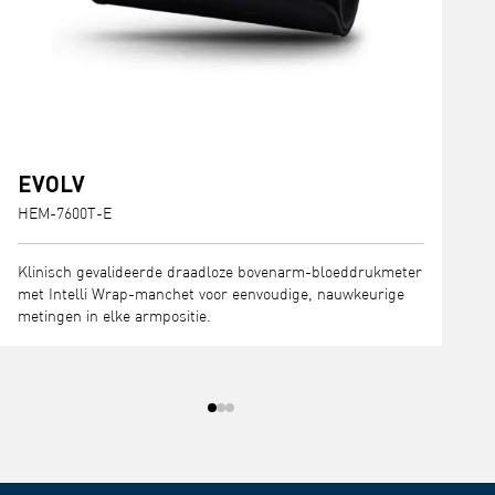
EVOLV
HEM-7600T-E
H
Klinisch gevalideerde draadloze bovenarm-bloeddrukmeter
K
met Intelli Wrap-manchet voor eenvoudige, nauwkeurige
W
metingen in elke armpositie.
m
h