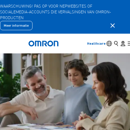
WAARSCHUWING! PAS OP VOOR NEPWEBSITES OF
SOCIALEMEDIA-ACCOUNTS DIE VERVALSINGEN VAN OMRON-
Overslaan
PRODUCTEN
naar
hoofdinhoud
Meldingsb
Meer informatie
Terug
Terug naar het vorige menu
Producten
Schakelaar 
Zoeken
Store 
Healthcare
Terug naar home
Producten
Bekijk onderliggende menu-items
Accessoires
Bekijk onderliggende menu-items