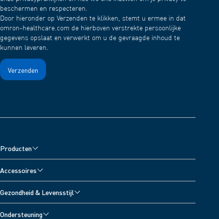
beschermen en respecteren.
Door hieronder op Verzenden te klikken, stemt u ermee in dat
omron-healthcare.com de hierboven verstrekte persoonlijke
gegevens opslaat en verwerkt om u de gevraagde inhoud te
kunnen leveren.
Producten
Bloeddrukmeters
Accessoires
Vernevelaars
Accessoires voor bloeddrukmeters
Gezondheid & Levensstijl
Pijnverlichters
Accessoires voor vernevelaars
Alle onderwerpen
Digitale weegschalen
Ondersteuning
Accessoires voor pijnverlichters