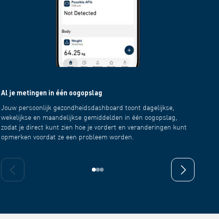
Al je metingen in één oogopslag
Deel he
Jouw persoonlijk gezondheidsdashboard toont dagelijkse,
Generee
wekelijkse en maandelijkse gemiddelden in één oogopslag,
PDF of 
zodat je direct kunt zien hoe je vordert en veranderingen kunt
zorgtea
opmerken voordat ze een probleem worden.
geïnfor
Vorige dia
Volgende dia