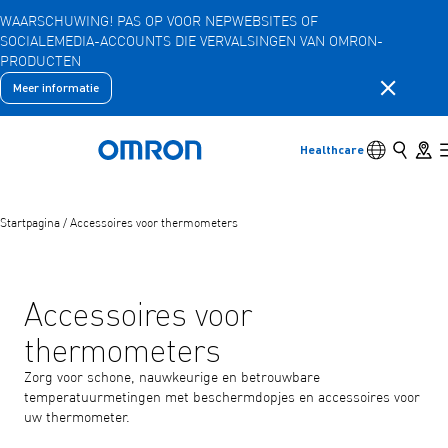
WAARSCHUWING! PAS OP VOOR NEPWEBSITES OF
SOCIALEMEDIA-ACCOUNTS DIE VERVALSINGEN VAN OMRON-
Overslaan
PRODUCTEN
naar
hoofdinhoud
Meldingsb
Meer informatie
Terug
Terug naar het vorige menu
Producten
Schakelaar 
Zoeken
Store 
Healthcare
Terug naar home
Producten
Bekijk onderliggende menu-items
Startpagina
/
Accessoires voor thermometers
Accessoires
Bekijk onderliggende menu-items
Accessoires voor
thermometers
Zorg voor schone, nauwkeurige en betrouwbare
temperatuurmetingen met beschermdopjes en accessoires voor
uw thermometer.