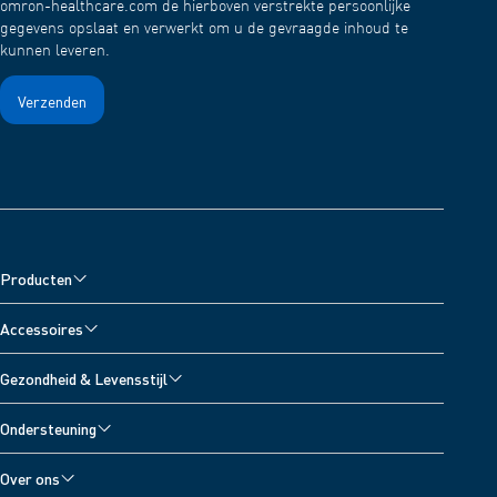
omron-healthcare.com de hierboven verstrekte persoonlijke
gegevens opslaat en verwerkt om u de gevraagde inhoud te
kunnen leveren.
Producten
Bloeddrukmeters
Accessoires
Vernevelaars
Accessoires voor bloeddrukmeters
Gezondheid & Levensstijl
Pijnverlichters
Accessoires voor vernevelaars
Alle onderwerpen
Digitale weegschalen
Ondersteuning
Accessoires voor pijnverlichters
Bloeddrukdagboek
Thermometers
Klantenservice
Accessoires voor thermometers
Over ons
Activiteitenmeters