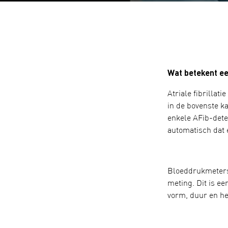
Wat betekent ee
Atriale fibrilla
in de bovenste k
enkele AFib-dete
automatisch dat e
Bloeddrukmeters
meting. Dit is ee
vorm, duur en het