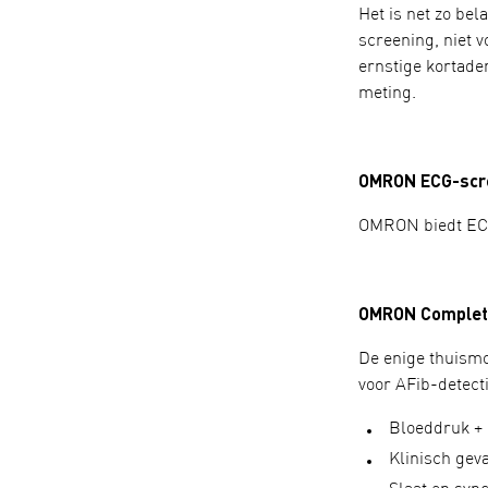
Het is net zo be
screening, niet 
ernstige kortade
meting.
OMRON ECG-scre
OMRON biedt ECG-
OMRON Complet
De enige thuismo
voor AFib-detecti
Bloeddruk + 
Klinisch gev