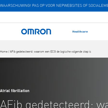
WAARSCHUWING! PAS OP VOOR NEPWEBSITES OF SOCIALE
Overslaan
naar
hoofdinhoud
Healthcare
Terug naar home
Home
/
AFib gedetecteerd: waarom een ECG de logische volgende stap is
Atrial fibrillation
AFib gedetecteerd: 