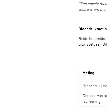
"Een enkele metin
waard is om met 
Bloeddrukmeting
Beide hulpmiddel
uitwisselbaar. Dit
Meting
Bloeddruk (sys
Detectie van a
(screening)