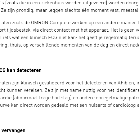
G's (zoals die in een ziekenhuis worden uitgevoerd) worden doo
 Ze zijn grondig, maar leggen slechts één moment vast, meestal 
aten zoals de OMRON Complete werken op een andere manier. Ee
t tijdsbestek, via direct contact met het apparaat. Het is geen 
l iets wat een klinisch ECG niet kan: het geeft je regelmatig t
ing, thuis, op verschillende momenten van de dag en direct na
CG kan detecteren
ten zijn klinisch gevalideerd voor het detecteren van AFib en, i
t kunnen vereisen. Ze zijn met name nuttig voor het identificer
cardie (abnormaal trage hartslag) en andere onregelmatige patr
rve kan direct worden gedeeld met een huisarts of cardioloog a
n vervangen