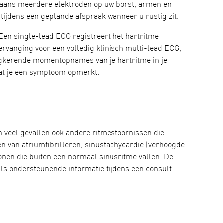
rgaans meerdere elektroden op uw borst, armen en
tijdens een geplande afspraak wanneer u rustig zit.
n single-lead ECG registreert het hartritme
vervanging voor een volledig klinisch multi-lead ECG,
erugkerende momentopnames van je hartritme in je
dat je een symptoom opmerkt.
n veel gevallen ook andere ritmestoornissen die
en van atriumfibrilleren, sinustachycardie (verhoogde
onen die buiten een normaal sinusritme vallen. De
ls ondersteunende informatie tijdens een consult.