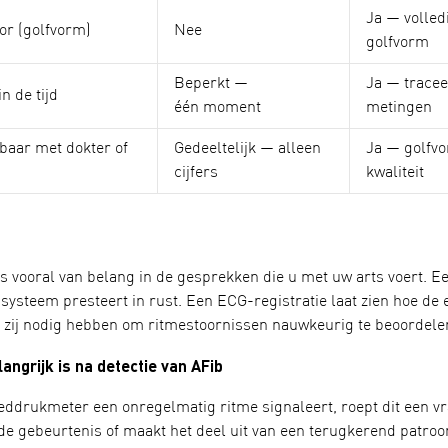
Ja — volle
or (golfvorm)
Nee
golfvorm
Beperkt —
Ja — tracee
n de tijd
één moment
metingen
baar met dokter of
Gedeeltelijk — alleen
Ja — golfvo
cijfers
kwaliteit
is vooral van belang in de gesprekken die u met uw arts voert. E
systeem presteert in rust. Een ECG-registratie laat zien hoe de el
e zij nodig hebben om ritmestoornissen nauwkeurig te beoordele
ngrijk is na detectie van AFib
ddrukmeter een onregelmatig ritme signaleert, roept dit een vraa
nde gebeurtenis of maakt het deel uit van een terugkerend patro