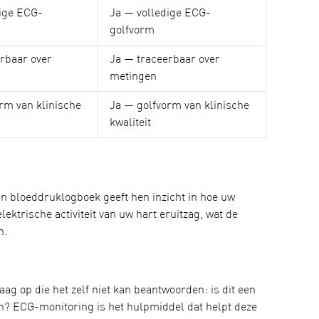
dige ECG-
Ja — volledige ECG-
golfvorm
rbaar over
Ja — traceerbaar over
metingen
rm van klinische
Ja — golfvorm van klinische
kwaliteit
en bloeddruklogboek geeft hen inzicht in hoe uw
ektrische activiteit van uw hart eruitzag, wat de
n.
g op die het zelf niet kan beantwoorden: is dit een
on? ECG-monitoring is het hulpmiddel dat helpt deze