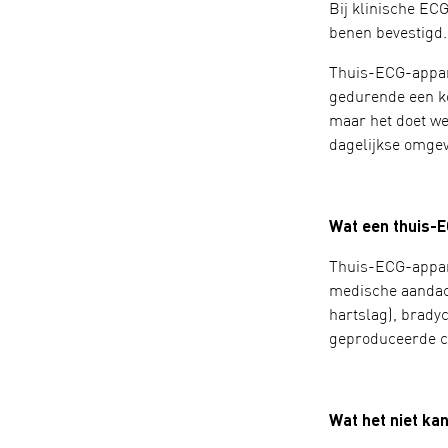
Bij klinische EC
benen bevestigd.
Thuis-ECG-appar
gedurende een kor
maar het doet we
dagelijkse omgev
Wat een thuis-E
Thuis-ECG-appara
medische aandach
hartslag), brady
geproduceerde cu
Wat het niet ka