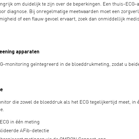
langrijk om duidelijk te zijn over de beperkingen. Een thuis-ECG
voor diagnose. Bij onregelmatige meetwaarden moet een zorgverl
migheid of een flauw gevoel ervaart, zoek dan onmiddellijk medi
ening apparaten
monitoring geïntegreerd in de bloeddrukmeting, zodat u beide
e
nitor die zowel de bloeddruk als het ECG tegelijkertijd meet, in
e.
ECG in één meting
alideerde AFib-detectie