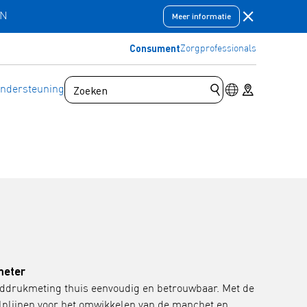
Meldingsbal
EN
Meer informatie
Consument
Zorgprofessionals
Schakelaar voor
Store locator
ndersteuning
Zoekopdracht indi
meter
drukmeting thuis eenvoudig en betrouwbaar. Met de
lplijnen voor het omwikkelen van de manchet en