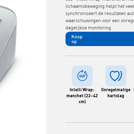
lichaamsbeweging helpt het vee
synchroniseert de resultaten a
waarschuwingen voor een onrege
dagelijkse monitoring.
Koop
op
Intelli Wrap-
Onregelmatige
manchet (22–42
hartslag
cm)