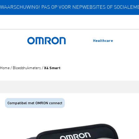
WAARSCHUWING! PAS OP VOOR NEPWEBSITES OF SOCIALE
Overslaan
naar
hoofdinhoud
Healthcare
Terug naar home
X4 Smart
Home
/
Bloeddrukmeters
/
Compatibel met OMRON connect