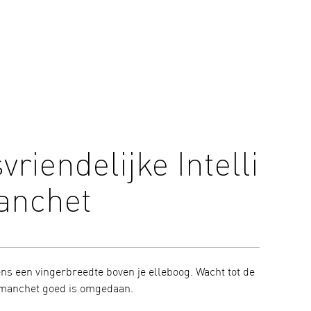
riendelijke Intelli
Ken
anchet
lic
s een vingerbreedte boven je elleboog. Wacht tot de
Volg je bl
e manchet goed is omgedaan.
de OMRON 