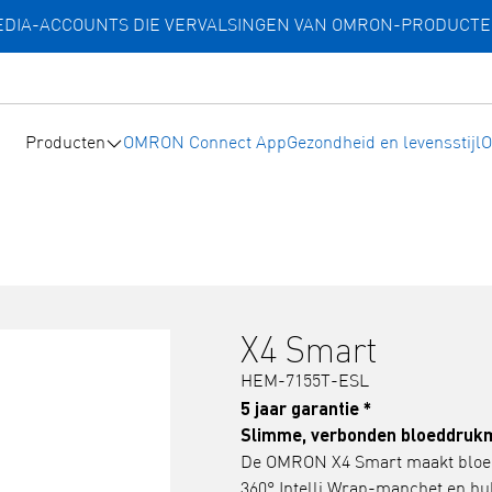
MEDIA-ACCOUNTS DIE VERVALSINGEN VAN OMRON-PRODUCT
Producten
OMRON Connect App
Gezondheid en levensstijl
O
X4 Smart
HEM-7155T-ESL
5 jaar garantie *
Slimme, verbonden bloeddruk
De OMRON X4 Smart maakt bloed
360° Intelli Wrap-manchet en hu