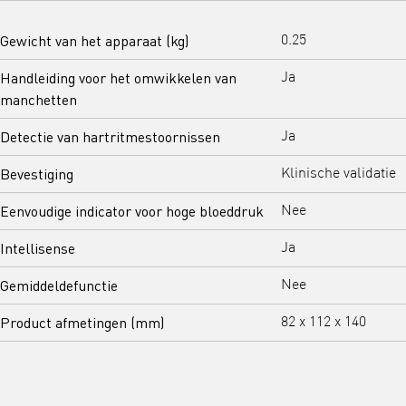
Gewicht van het apparaat (kg)
0.25
Handleiding voor het omwikkelen van
Ja
manchetten
Detectie van hartritmestoornissen
Ja
Bevestiging
Klinische validatie
Eenvoudige indicator voor hoge bloeddruk
Nee
Intellisense
Ja
Gemiddeldefunctie
Nee
Product afmetingen (mm)
82 x 112 x 140