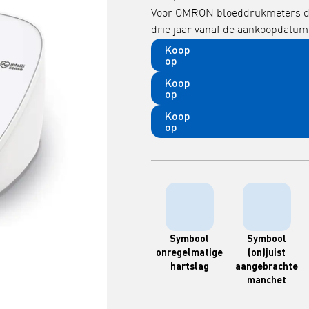
Voor OMRON bloeddrukmeters die 
drie jaar vanaf de aankoopdatum
Koop
op
Koop
op
Koop
op
Symbool
Symbool
onregelmatige
(on)juist
hartslag
aangebrachte
manchet