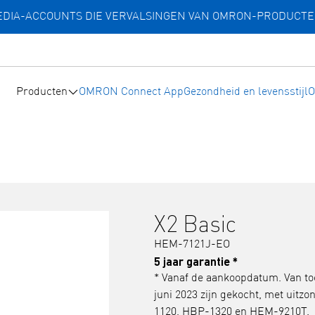
MEDIA-ACCOUNTS DIE VERVALSINGEN VAN OMRON-PRODUCT
Producten
OMRON Connect App
Gezondheid en levensstijl
O
X2 Basic
HEM-7121J-EO
5 jaar garantie *
* Vanaf de aankoopdatum. Van t
juni 2023 zijn gekocht, met uit
1120, HBP-1320 en HEM-9210T.