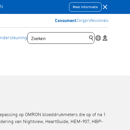
Meldingsbal
EN
Meer informatie
Consument
Zorgprofessionals
Schakelaar voor
Store locator
ndersteuning
Zoekopdracht indi
oepassing op OMRON bloeddrukmeters die op of na 1
zondering van Nightview, HeartGuide, HEM-907, HBP-