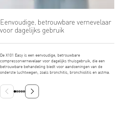
Eenvoudige, betrouwbare vernevelaar
Effe
voor dagelijks gebruik
onde
De X101 Easy is een eenvoudige, betrouwbare
Maakt e
compressorvernevelaar voor dagelijks thuisgebruik, die een
behande
betrouwbare behandeling biedt voor aandoeningen van de
onderst
onderste luchtwegen, zoals bronchitis, bronchiolitis en astma.
een deel
Vorige dia
Volgende dia