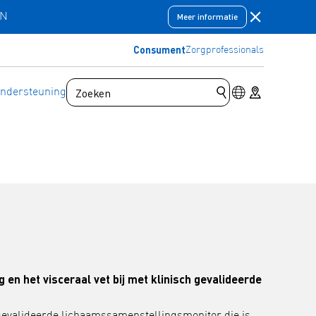
Meldingsbal
EN
Meer informatie
Consument
Zorgprofessionals
Schakelaar voor
Store locator
ndersteuning
Zoekopdracht indi
en het visceraal vet bij met klinisch gevalideerde