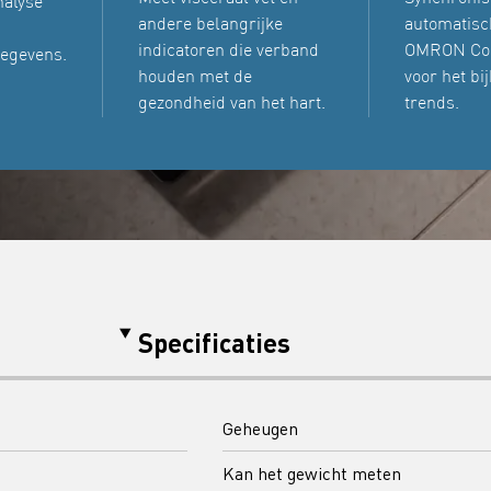
nalyse
andere belangrijke
automatisc
indicatoren die verband
OMRON Co
egevens.
houden met de
voor het bi
gezondheid van het hart.
trends.
Specificaties
Geheugen
Kan het gewicht meten