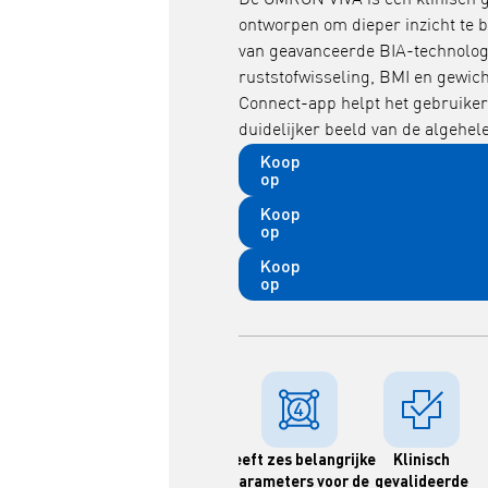
De OMRON VIVA is een klinisch 
ontworpen om dieper inzicht te 
van geavanceerde BIA-technologie
ruststofwisseling, BMI en gewi
Connect-app helpt het gebruikers
duidelijker beeld van de algehel
Koop
op
Koop
op
Koop
op
Geeft zes belangrijke
Klinisch
parameters voor de
gevalideerde