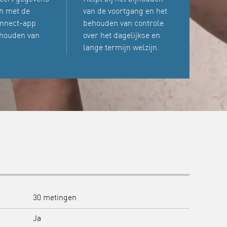
h met de
van de voortgang en het
nnect-app
behouden van controle
jhouden van
over het dagelijkse en
lange termijn welzijn.
30 metingen
Ja