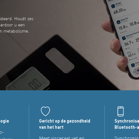
ideerd. Houdt zes
ardoor u een
 en metabolisme.
logie
Gericht op de gezondheid
Synchronisa
van het hart
Bluetooth-
o-
Meet visceraal vet en
Synchronis