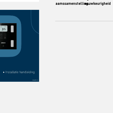
lichaamssamenstelling.
nauwkeurigheid