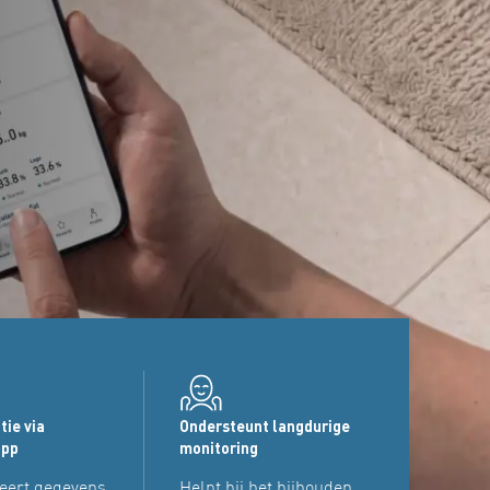
tie via
Ondersteunt langdurige
app
monitoring
eert gegevens
Helpt bij het bijhouden