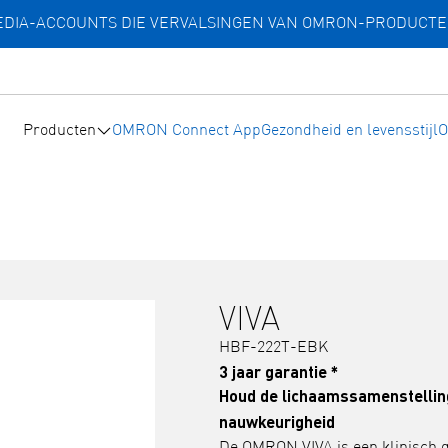
MEDIA-ACCOUNTS DIE VERVALSINGEN VAN OMRON-PRODUCT
Producten
OMRON Connect App
Gezondheid en levensstijl
O
VIVA
HBF-222T-EBK
3 jaar garantie *
Houd de lichaamssamenstelling 
nauwkeurigheid