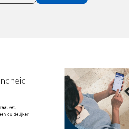
ondheid
Klinisch gevalideerde res
medische kwaliteit
aal vet,
een duidelijker
Met behulp van geavanceerde BIA-technologie lev
gevalideerde nauwkeurigheid, bevestigd aan de