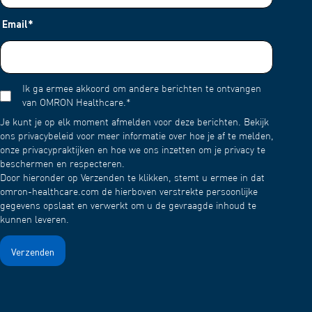
'O/I START' knop. 8. Druk op de knop 'O/I START' of 'START' om
Email
*
de bloeddrukmeting te starten.
Raadpleeg voor aanvullende informatie de gebruiksaanwijzing
van je apparaat.
Ik ga ermee akkoord om andere berichten te ontvangen
van OMRON Healthcare.
*
Je kunt je op elk moment afmelden voor deze berichten. Bekijk
ons privacybeleid voor meer informatie over hoe je af te melden,
onze privacypraktijken en hoe we ons inzetten om je privacy te
beschermen en respecteren.
Door hieronder op Verzenden te klikken, stemt u ermee in dat
omron-healthcare.com de hierboven verstrekte persoonlijke
gegevens opslaat en verwerkt om u de gevraagde inhoud te
kunnen leveren.