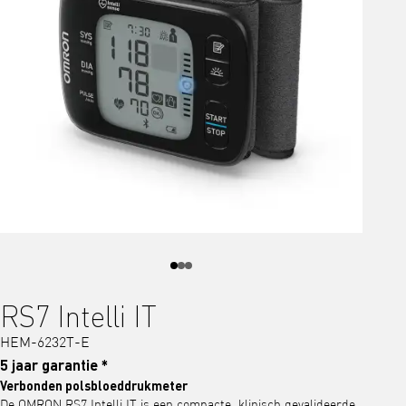
RS7 Intelli IT
HEM-6232T-E
5 jaar garantie *
Verbonden polsbloeddrukmeter
De OMRON RS7 Intelli IT is een compacte, klinisch gevalideerde