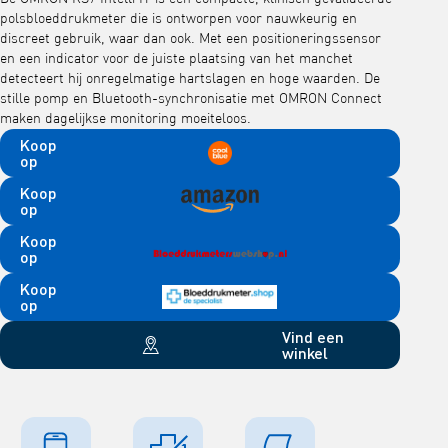
polsbloeddrukmeter die is ontworpen voor nauwkeurig en
discreet gebruik, waar dan ook. Met een positioneringssensor
en een indicator voor de juiste plaatsing van het manchet
detecteert hij onregelmatige hartslagen en hoge waarden. De
stille pomp en Bluetooth-synchronisatie met OMRON Connect
maken dagelijkse monitoring moeiteloos.
Koop
op
Koop
op
Koop
op
Koop
op
Vind een
winkel