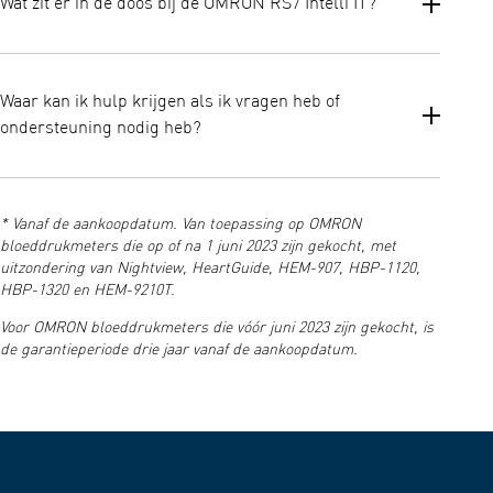
Wat zit er in de doos bij de OMRON RS7 Intelli IT?
resultaten afzonderlijk kunnen bijhouden.
In de doos zit: de RS7 Intelli IT-polsmonitor, een opbergdoosje,
batterijen, de handleiding en installatie-instructies.
Waar kan ik hulp krijgen als ik vragen heb of
ondersteuning nodig heb?
U kunt handleidingen, veelgestelde vragen en
klantenondersteuning vinden via de officiële OMRON-
* Vanaf de aankoopdatum. Van toepassing op OMRON
supportpagina. Dit is uw eerste aanspreekpunt voor het
bloeddrukmeters die op of na 1 juni 2023 zijn gekocht, met
oplossen van problemen en aanvullende begeleiding.
uitzondering van Nightview, HeartGuide, HEM-907, HBP-1120,
HBP-1320 en HEM-9210T.
Voor OMRON bloeddrukmeters die vóór juni 2023 zijn gekocht, is
de garantieperiode drie jaar vanaf de aankoopdatum.