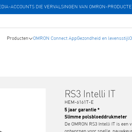
MEDIA-ACCOUNTS DIE VERVALSINGEN VAN OMRON-PRODUCT
Producten
OMRON Connect App
Gezondheid en levensstijl
O
RS3 Intelli IT
HEM-6161T-E
5 jaar garantie *
Slimme polsbloeddrukmeter
De OMRON RS3 Intelli IT is een 
ontworpen voor snelle, nauwkeu