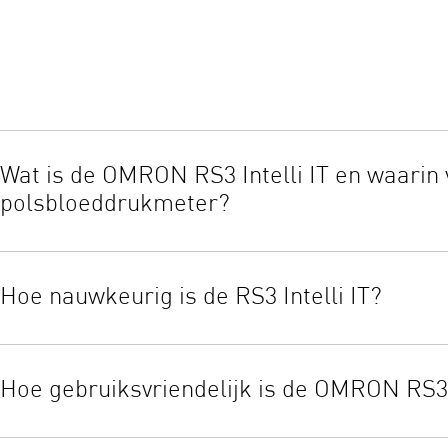
Wat is de OMRON RS3 Intelli IT en waarin
polsbloeddrukmeter?
De OMRON RS3 Intelli IT is een klinisch gevalideerde slimme p
onderweg. In vergelijking met standaard polsbloeddrukmeters be
Hoe nauwkeurig is de RS3 Intelli IT?
technologie en detectie van onregelmatige hartslag, wat zorgt
Het apparaat is klinisch gevalideerd op nauwkeurigheid. De RS3 I
controleert of de manchet goed is aangebracht, wat bijdraagt a
Hoe gebruiksvriendelijk is de OMRON RS3 I