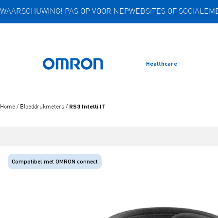
WAARSCHUWING! PAS OP VOOR NEPWEBSITES OF SOCIALE
Overslaan
naar
hoofdinhoud
Healthcare
Terug naar home
RS3 Intelli IT
Home
/
Bloeddrukmeters
/
Compatibel met OMRON connect