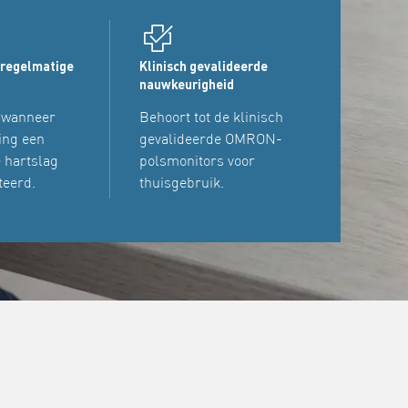
nregelmatige
Klinisch gevalideerde
nauwkeurigheid
 wanneer
Behoort tot de klinisch
ing een
gevalideerde OMRON-
 hartslag
polsmonitors voor
teerd.
thuisgebruik.