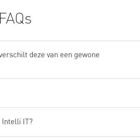
FAQs
 verschilt deze van een gewone
olsbloeddrukmeter, ontworpen voor draagbare, nauwkeurige meti
schikt deze over Bluetooth-connectiviteit, een manchetgeleider,
 voor een verbeterde nauwkeurigheid en gebruiksgemak
ntelli IT begeleidt de gebruiker naar de juiste polspositie (hart
an betrouwbaardere resultaten
ntelli IT?