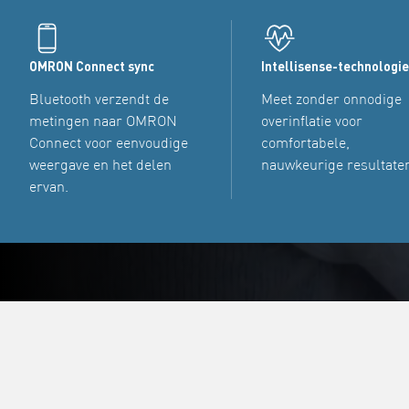
OMRON Connect sync
Intellisense-technologi
Bluetooth verzendt de
Meet zonder onnodige
metingen naar OMRON
overinflatie voor
Connect voor eenvoudige
comfortabele,
weergave en het delen
nauwkeurige resultate
ervan.