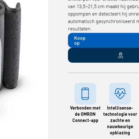
van 13,5–21,5 cm maakt hij gebru
oppompen en detecteert hij onr
automatisch gesynchroniseerd 
resultaten.
Koop
op
Verbonden met
Intellisense-
de OMRON
technologie voor
Connect-app
zachte en
nauwkeurige
opblazing