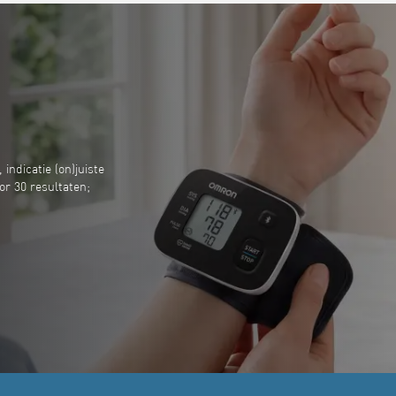
ndicatie (on)juiste
r 30 resultaten;