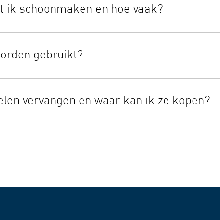
ebruikt. Vernevelaars maken het ook mogelijk om verschillend
t ik schoonmaken en hoe vaak?
nhaleerd kunnen worden voor meer gebruiksgemak.
schillende onderdelen bestaan:
worden gebruikt?
elen vervangen en waar kan ik ze kopen?
rset, het mond- en neusstuk, de maskers en de slang elk jaar t
Specifiek voor de gaasvernevelaar wordt aanbevolen om de gaas
extra accessoires voor uw OMRON-vernevelaar kopen op onze webs
uiksaanwijzing van de vernevelaar.
neusstuk en het masker na elk gebruik schoon te maken (maar n
 met warm water en een mild schoonmaakmiddel. Daarna moet je
rogen op een schone plek.