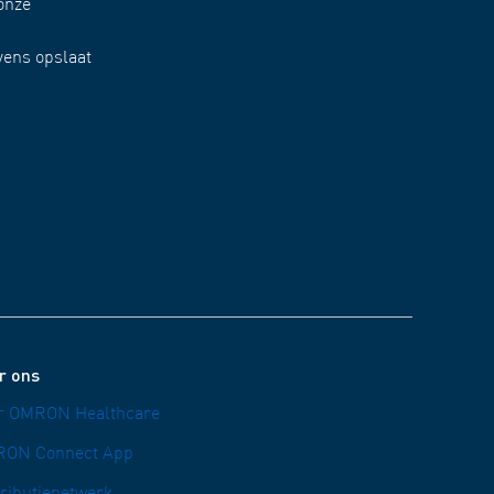
onze
vens opslaat
r ons
r OMRON Healthcare
ON Connect App