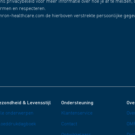
ns privacybeleid voor meer informatie over hoe je af te melden, 
hermen en respecteren.
omron-healthcare.com de hierboven verstrekte persoonlijke gege
ezondheid & Levensstijl
Ondersteuning
Ove
lle onderwerpen
Klantenservice
Ove
loeddrukdagboek
Contact
OMR