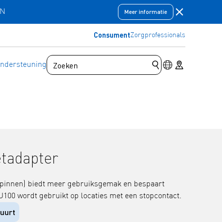
Meldingsbal
EN
Meer informatie
Consument
Zorgprofessionals
Schakelaar voor
Store locator
ndersteuning
Zoekopdracht indi
etadapter
 pinnen) biedt meer gebruiksgemak en bespaart
U100 wordt gebruikt op locaties met een stopcontact.
buurt