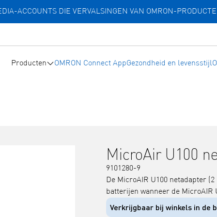
MEDIA-ACCOUNTS DIE VERVALSINGEN VAN OMRON-PRODUCT
Producten
OMRON Connect App
Gezondheid en levensstijl
O
MicroAir U100 n
9101280-9
De MicroAIR U100 netadapter (2
batterijen wanneer de MicroAIR 
Verkrijgbaar bij winkels in de 