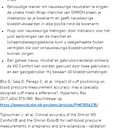
Eenvoudige manier om nauwkeurige resultaten te krijgen:
de unieke Intelli Wrap-manchet van OMRON plaats je
moeiteloos op je bovenarm en geeft nauwkeurige
bloeddrukwaarden in elke positie rond de bovenarm
Hulp voor nauwkeurige metingen: door indicators voor het
juist aanbrengen van de manchet en
lichaamsbewegingdetectie kunt u veelgemaakte fouten
vermijden die voor onnauwkeurige bloeddrukmetingen
kunnen zorgen.
Een geheel nieuw, intuïtief en gebruiksvriendelijk ontwerp:
de M3 Comfort kan worden gebruikt door twee gebruikers
en een gastgebruiker. Hij bewaart 60 bloeddrukmetingen.
Bilo G, Sala O, Perego C, et al. Impact of cuff positioning on
blood pressure measurement accuracy: may a specially
designed cuff make a difference?. Hypertens Res.
2017;40(6):573–580. Beschikbaar op
https://www.ncbi.nlm.nih.gov/pmc/articles/PMC5506235/
Topouchian J. et al. Clinical accuracy of the Omron M3
Comfort® and the Omron Evolv® for self-blood pressure
measurements in pregnancy and pre-eclampsia - validation