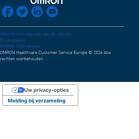
Distributienetwerk
Terug naar home
socials_facebook
socials_twitter
socials_linkedin
socials_youtube
Conformiteitsverklaring (Engels)
Werken bij OMRON
OMRON Academy
Nieuws en evenementen
Gebruiksvoorwaarden van de website
Privacybeleid
Test
OMRON Cookiebeleid
OMRON Healthcare Customer Service Europe © 2026 Alle
rechten voorbehouden.
Uw privacy-opties
Melding bij verzameling