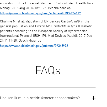
according to the Universal Standard Protocol. Vasc Health Risk
Manag. 2018 Aug 31;14:189-197. Beschikbaar op
https://www.ncbi.nlm.nih.gov/pmc/articles/PMC6124447
Chahine M. et al. Validation of BP devices QardioArm® in the
general population and Omron M6 Comfort® in type II diabetic
patients according to the European Society of Hypertension
International Protocol (ESH-IP). Med Devices (Auckl). 2017 Dec
27;11:11-20. Beschikbaar op
https://www.ncbi.nlm.nih.gov/pubmed/29343992
FAQs
Hoe kan ik mijn bloeddrukmeter schoonmaken?