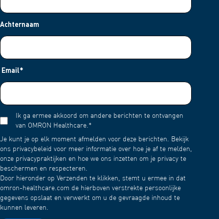
gebruiksaanwijzing van je apparaat.
Postadres:
Technische klantenservice
Achternaam
OMRON Healthcare UK Ltd
Opal Drive
Fox Milne
Milton Keynes
Bucks
Email
*
MK15 0DG
We streven ernaar om je monitor binnen 7 werkdagen te
retourneren.
Ik ga ermee akkoord om andere berichten te ontvangen
van OMRON Healthcare.
*
Je kunt je op elk moment afmelden voor deze berichten. Bekijk
ons privacybeleid voor meer informatie over hoe je af te melden,
onze privacypraktijken en hoe we ons inzetten om je privacy te
beschermen en respecteren.
Door hieronder op Verzenden te klikken, stemt u ermee in dat
omron-healthcare.com de hierboven verstrekte persoonlijke
gegevens opslaat en verwerkt om u de gevraagde inhoud te
kunnen leveren.