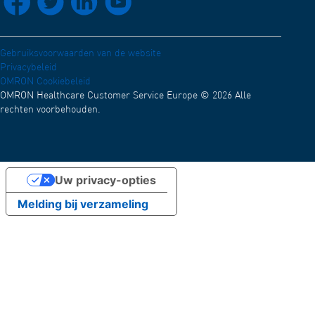
Werken bij OMRON
OMRON Academy
Nieuws en evenementen
Gebruiksvoorwaarden van de website
Privacybeleid
Test
OMRON Cookiebeleid
OMRON Healthcare Customer Service Europe © 2026 Alle
rechten voorbehouden.
Uw privacy-opties
Melding bij verzameling