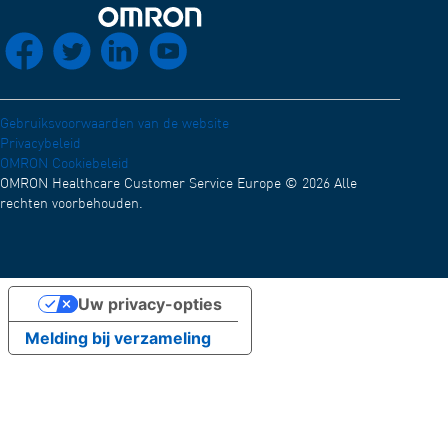
Elektromagnetische Compatibiliteit (Engels)
Distributienetwerk
Terug naar home
socials_facebook
socials_twitter
socials_linkedin
socials_youtube
Conformiteitsverklaring (Engels)
Werken bij OMRON
OMRON Academy
Nieuws en evenementen
Gebruiksvoorwaarden van de website
Privacybeleid
Test
OMRON Cookiebeleid
OMRON Healthcare Customer Service Europe © 2026 Alle
rechten voorbehouden.
Uw privacy-opties
Melding bij verzameling