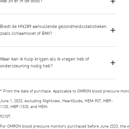
Wat zit er in de doos?
activeren en hij schakelt na gebruik automatisch uit. Het grote
LCD-scherm geeft duidelijke, goed leesbare metingen weer.
De verpakking bevat:
• OMRON HN289-weegschaal
Biedt de HN289 aanvullende gezondheidsstatistieken
• 1× CR2032-batterij
zoals lichaamsvet of BMI?
• Gebruiksaanwijzing
Nee. De HN289 is een weegschaal die alleen het gewicht meet,
zonder functies voor het meten van de lichaamssamenstelling.
Waar kan ik hulp krijgen als ik vragen heb of
Hij houdt geen lichaamsvet, visceraal vet, BMI of spiermassa bij.
ondersteuning nodig heb?
U kunt handleidingen, veelgestelde vragen en
klantenondersteuning vinden via de officiële OMRON-
* From the date of purchase. Applicable to OMRON blood pressure mon
supportpagina. Dit is uw eerste aanspreekpunt voor het
oplossen van problemen en aanvullende begeleiding.
June 1, 2023, excluding Nightview, HeartGuide, HEM-907, HBP-
1120, HBP-1320, and HEM-
9210T.​
For OMRON blood pressure monitors purchased before June 2023, the w