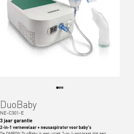
DuoBaby
NE-C301-E
3 jaar garantie
2-in-1 vernevelaar + neusaspirator voor baby's
De OMRON DuoBaby is een uniek 2-in-1-apparaat dat een