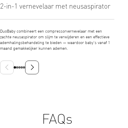
2-in-1 vernevelaar met neusaspirator
Zach
gema
DuoBaby combineert een compressorvernevelaar met een
zachte neusaspirator om slijm te verwijderen en een effectieve
De neus
ademhalingsbehandeling te bieden — waardoor baby's vanaf 1
te verm
maand gemakkelijker kunnen ademen.
slapen 
luchtwe
Vorige dia
Volgende dia
FAQs