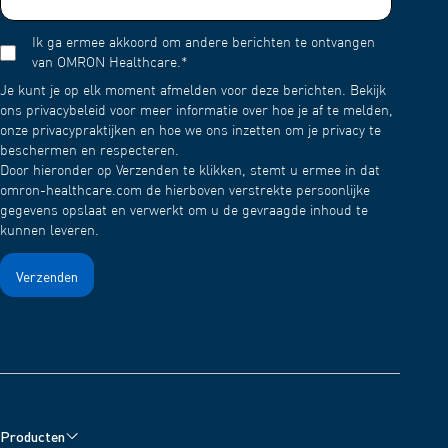
Vul het medicijnreservoir met water en vernevel het water.
Om te voorkomen dat de medicatie na gebruik opdroogt en
Ik ga ermee akkoord om andere berichten te ontvangen
aan het gaas blijft kleven, moet u het water 1 tot 2 minuten
van OMRON Healthcare.
*
vernevelen.
Je kunt je op elk moment afmelden voor deze berichten. Bekijk
Was het gaasdopje vervolgens in een mild (neutraal)
ons privacybeleid voor meer informatie over hoe je af te melden,
schoonmaakmiddel en spoel het af met schoon water. Laat
onze privacypraktijken en hoe we ons inzetten om je privacy te
drogen aan de lucht op een schone plaats.
beschermen en respecteren.
Door hieronder op Verzenden te klikken, stemt u ermee in dat
omron-healthcare.com de hierboven verstrekte persoonlijke
gegevens opslaat en verwerkt om u de gevraagde inhoud te
kunnen leveren.
Producten