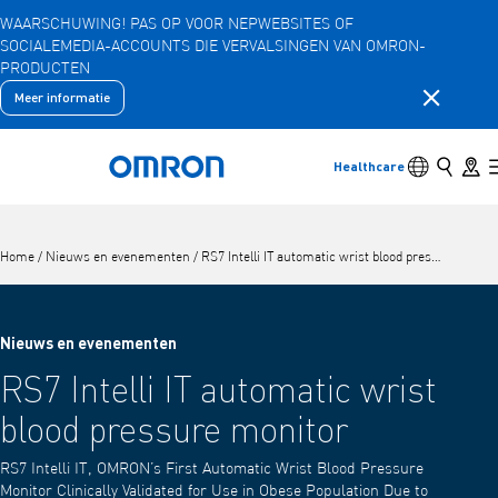
WAARSCHUWING! PAS OP VOOR NEPWEBSITES OF
SOCIALEMEDIA-ACCOUNTS DIE VERVALSINGEN VAN OMRON-
Overslaan
PRODUCTEN
naar
hoofdinhoud
Meldingsb
Meer informatie
Terug
Terug naar het vorige menu
Producten
Schakelaar 
Zoeken
Store 
Healthcare
Terug naar home
Producten
Bekijk onderliggende menu-items
Home
/
Nieuws en evenementen
/
RS7 Intelli IT automatic wrist blood pressure monitor
Accessoires
Bekijk onderliggende menu-items
Nieuws en evenementen
RS7 Intelli IT automatic wrist
blood pressure monitor
RS7 Intelli IT, OMRON’s First Automatic Wrist Blood Pressure
Monitor Clinically Validated for Use in Obese Population Due to