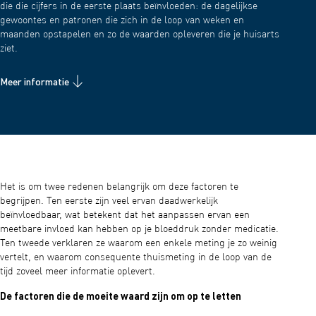
die die cijfers in de eerste plaats beïnvloeden: de dagelijkse
gewoontes en patronen die zich in de loop van weken en
maanden opstapelen en zo de waarden opleveren die je huisarts
ziet.
Meer informatie
Het is om twee redenen belangrijk om deze factoren te
begrijpen. Ten eerste zijn veel ervan daadwerkelijk
beïnvloedbaar, wat betekent dat het aanpassen ervan een
meetbare invloed kan hebben op je bloeddruk zonder medicatie.
Ten tweede verklaren ze waarom een enkele meting je zo weinig
vertelt, en waarom consequente thuismeting in de loop van de
tijd zoveel meer informatie oplevert.
De factoren die de moeite waard zijn om op te letten