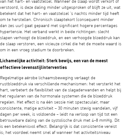
van het hart- en vaatstelsel. Wanneer de slaap wordt verkort of
verstoord, is deze daling minder uitgesproken of blijft ze uit, wat
betekent dat het hart- en vaatstelsel ’s nachts minder tijd heeft
om te herstellen. Chronisch slaaptekort (consequent minder
dan zes uur) gaat gepaard met significant hogere percentages
hypertensie. Het verband werkt in beide richtingen: slecht
slapen verhoogt de bloeddruk, en een verhoogde bloeddruk kan
de slaap verstoren, een vicieuze cirkel die het de moeite waard is
om in een vroeg stadium te doorbreken.
Lichamelijke activiteit: Sterk bewijs, een van de meest
effectieve levensstijlinterventies
Regelmatige aërobe lichaamsbeweging verlaagt de
rustbloeddruk via verschillende mechanismen: het versterkt het
hart, verbetert de flexibiliteit van de slagaderwanden en helpt bij
het reguleren van de hormonale systemen die de bloeddruk
regelen. Het effect is na één sessie niet spectaculair, maar
consistente, matige activiteit – 30 minuten stevig wandelen, vijf
dagen per week, is voldoende – leidt na verloop van tijd tot een
betrouwbare daling van de systolische druk met 4–8 mmHg. Dit
is een betekenisvol effect. Belangrijk is dat consistentie vereist
is; het voordeel neemt snel af wanneer het activiteitsniveau