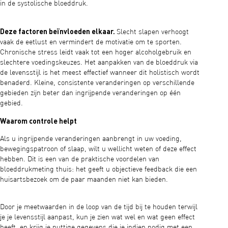
in de systolische bloeddruk.
Deze factoren beïnvloeden elkaar.
Slecht slapen verhoogt
vaak de eetlust en vermindert de motivatie om te sporten.
Chronische stress leidt vaak tot een hoger alcoholgebruik en
slechtere voedingskeuzes. Het aanpakken van de bloeddruk via
de levensstijl is het meest effectief wanneer dit holistisch wordt
benaderd. Kleine, consistente veranderingen op verschillende
gebieden zijn beter dan ingrijpende veranderingen op één
gebied.
Waarom controle helpt
Als u ingrijpende veranderingen aanbrengt in uw voeding,
bewegingspatroon of slaap, wilt u wellicht weten of deze effect
hebben. Dit is een van de praktische voordelen van
bloeddrukmeting thuis: het geeft u objectieve feedback die een
huisartsbezoek om de paar maanden niet kan bieden.
Door je meetwaarden in de loop van de tijd bij te houden terwijl
je je levensstijl aanpast, kun je zien wat wel en wat geen effect
heeft, en krijg je nuttige gegevens die je indien nodig met een