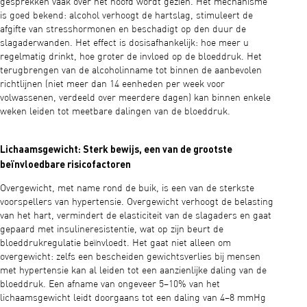
gesprekken vaak over het hoofd wordt gezien. Het mechanisme
is goed bekend: alcohol verhoogt de hartslag, stimuleert de
afgifte van stresshormonen en beschadigt op den duur de
slagaderwanden. Het effect is dosisafhankelijk: hoe meer u
regelmatig drinkt, hoe groter de invloed op de bloeddruk. Het
terugbrengen van de alcoholinname tot binnen de aanbevolen
richtlijnen (niet meer dan 14 eenheden per week voor
volwassenen, verdeeld over meerdere dagen) kan binnen enkele
weken leiden tot meetbare dalingen van de bloeddruk.
Lichaamsgewicht: Sterk bewijs, een van de grootste
beïnvloedbare risicofactoren
Overgewicht, met name rond de buik, is een van de sterkste
voorspellers van hypertensie. Overgewicht verhoogt de belasting
van het hart, vermindert de elasticiteit van de slagaders en gaat
gepaard met insulineresistentie, wat op zijn beurt de
bloeddrukregulatie beïnvloedt. Het gaat niet alleen om
overgewicht: zelfs een bescheiden gewichtsverlies bij mensen
met hypertensie kan al leiden tot een aanzienlijke daling van de
bloeddruk. Een afname van ongeveer 5–10% van het
lichaamsgewicht leidt doorgaans tot een daling van 4–8 mmHg