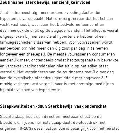
Zoutinname: sterk bewijs, aanzienlijke invloed
Zout is de meest algemeen erkende voedingsfactor die
hypertensie veroorzaakt. Natrium zorgt ervoor dat het lichaam
vocht vasthoudt, waardoor het bloedvolume toeneemt en
daarmee ook de druk op de slagaderwanden. Het effect is vooral
uitgesproken bij mensen die al hypertensie hebben of een
familiegeschiedenis daarvan hebben. Voor volwassenen wordt
aanbevolen om niet meer dan 6 g zout per dag in te nemen
(ongeveer een theelepel). De meeste volwassenen consumeren
aanzienlijk meer, grotendeels omdat het zoutgehalte in bewerkte
en verpakte voedingsmiddelen niet altijd op het etiket staat
vermeld. Het verminderen van de zoutinname met 3 g per dag
kan de systolische bloeddruk gemiddeld met ongeveer 3–5
mmHg verlagen, wat vergelijkbaar is met sommige medicijnen
bij milde vormen van hypertensie.
Slaapkwaliteit en -duur: Sterk bewijs, vaak onderschat
Slechte slaap heeft een direct en meetbaar effect op de
bloeddruk. Tijdens normale slaap daalt de bloeddruk met
ongeveer 10–20%; deze rustperiode is belangrijk voor het herstel