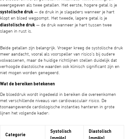
weergegeven als twee getallen. Het eerste, hogere getal is je
systolische druk
— de druk in je slagaders wanneer je hart
klopt en bloed wegpompt. Het tweede, lagere getal is je
diastolische druk
— de druk wanneer je hart tussen twee
slagen in rust is.
Beide getallen zijn belangrijk. Vroeger kreeg de systolische druk
meer aandacht, vooral als voorspeller van risico’s bij oudere
volwassenen, maar de huidige richtlijnen stellen duidelijk dat
verhoogde diastolische waarden ook klinisch significant zijn en
niet mogen worden genegeerd.
Wat de bereiken betekenen
De bloeddruk wordt ingedeeld in bereiken die overeenkomen
met verschillende niveaus van cardiovasculair risico. De
toonaangevende cardiologische instanties hanteren in grote
lijnen het volgende kader:
Systolisch
Diastolisch
Categorie
(mmHg)
(mmHg)