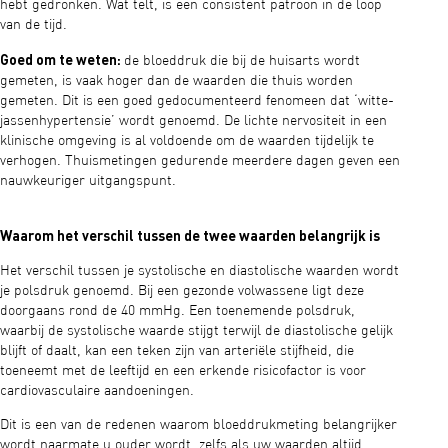
hebt gedronken. Wat telt, is een consistent patroon in de loop
van de tijd.
Goed om te weten:
de bloeddruk die bij de huisarts wordt
gemeten, is vaak hoger dan de waarden die thuis worden
gemeten. Dit is een goed gedocumenteerd fenomeen dat ‘witte-
jassenhypertensie’ wordt genoemd. De lichte nervositeit in een
klinische omgeving is al voldoende om de waarden tijdelijk te
verhogen. Thuismetingen gedurende meerdere dagen geven een
nauwkeuriger uitgangspunt.
Waarom het verschil tussen de twee waarden belangrijk is
Het verschil tussen je systolische en diastolische waarden wordt
je polsdruk genoemd. Bij een gezonde volwassene ligt deze
doorgaans rond de 40 mmHg. Een toenemende polsdruk,
waarbij de systolische waarde stijgt terwijl de diastolische gelijk
blijft of daalt, kan een teken zijn van arteriële stijfheid, die
toeneemt met de leeftijd en een erkende risicofactor is voor
cardiovasculaire aandoeningen.
Dit is een van de redenen waarom bloeddrukmeting belangrijker
wordt naarmate u ouder wordt, zelfs als uw waarden altijd