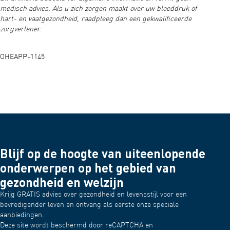
medisch advies. Als u zich zorgen maakt over uw bloeddruk of
hart- en vaatgezondheid, raadpleeg dan een gekwalificeerde
zorgverlener.
OHEAPP-1145
Blijf op de hoogte van uiteenlopende
onderwerpen op het gebied van
gezondheid en welzijn
Krijg GRATIS advies over gezondheid en levensstijl voor een
bevredigender leven en ontvang als eerste onze speciale
aanbiedingen.
Deze site wordt beschermd door reCAPTCHA en