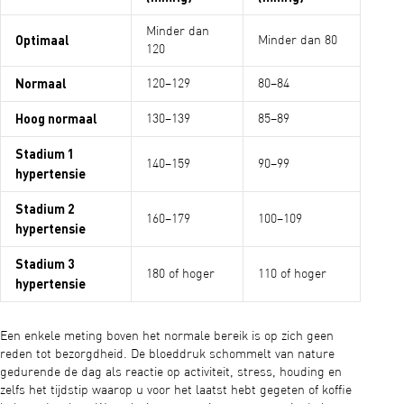
Minder dan
Optimaal
Minder dan 80
120
Normaal
120–129
80–84
Hoog normaal
130–139
85–89
Stadium 1
140–159
90–99
hypertensie
Stadium 2
160–179
100–109
hypertensie
Stadium 3
180 of hoger
110 of hoger
hypertensie
Een enkele meting boven het normale bereik is op zich geen
reden tot bezorgdheid. De bloeddruk schommelt van nature
gedurende de dag als reactie op activiteit, stress, houding en
zelfs het tijdstip waarop u voor het laatst hebt gegeten of koffie