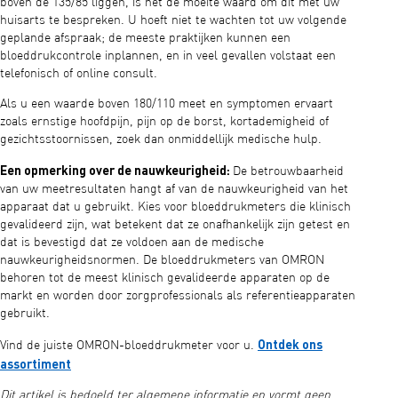
boven de 135/85 liggen, is het de moeite waard om dit met uw
huisarts te bespreken. U hoeft niet te wachten tot uw volgende
geplande afspraak; de meeste praktijken kunnen een
bloeddrukcontrole inplannen, en in veel gevallen volstaat een
telefonisch of online consult.
Als u een waarde boven 180/110 meet en symptomen ervaart
zoals ernstige hoofdpijn, pijn op de borst, kortademigheid of
gezichtsstoornissen, zoek dan onmiddellijk medische hulp.
Een opmerking over de nauwkeurigheid:
De betrouwbaarheid
van uw meetresultaten hangt af van de nauwkeurigheid van het
apparaat dat u gebruikt. Kies voor bloeddrukmeters die klinisch
gevalideerd zijn, wat betekent dat ze onafhankelijk zijn getest en
dat is bevestigd dat ze voldoen aan de medische
nauwkeurigheidsnormen. De bloeddrukmeters van OMRON
behoren tot de meest klinisch gevalideerde apparaten op de
markt en worden door zorgprofessionals als referentieapparaten
gebruikt.
Ontdek ons
Vind de juiste OMRON-bloeddrukmeter voor u.
assortiment
Dit artikel is bedoeld ter algemene informatie en vormt geen