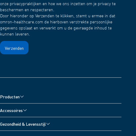
onze privacypraktijken en hoe we ons inzetten om je privacy te
beschermen en respecteren.
Door hieronder op Verzenden te klikken, stemt u ermee in dat
omron-healthcare.com de hierboven verstrekte persoonlijke
gegevens opslaat en verwerkt om u de gevraagde inhoud te
kunnen leveren.
Producten
Bloeddrukmeters
Accessoires
Vernevelaars
Accessoires voor bloeddrukmeters
Gezondheid & Levensstijl
Pijnverlichters
Accessoires voor vernevelaars
Alle onderwerpen
Digitale weegschalen