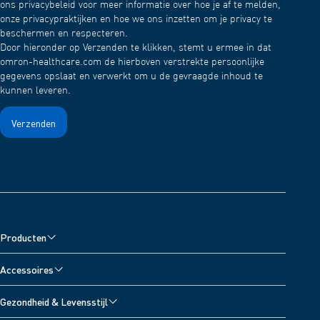
ons privacybeleid voor meer informatie over hoe je af te melden,
onze privacypraktijken en hoe we ons inzetten om je privacy te
beschermen en respecteren.
Door hieronder op Verzenden te klikken, stemt u ermee in dat
omron-healthcare.com de hierboven verstrekte persoonlijke
gegevens opslaat en verwerkt om u de gevraagde inhoud te
kunnen leveren.
Producten
Bloeddrukmeters
Accessoires
Vernevelaars
Accessoires voor bloeddrukmeters
Gezondheid & Levensstijl
Pijnverlichters
Accessoires voor vernevelaars